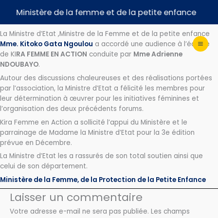
Aller
A𝗨𝗗𝗜𝗘𝗡𝗖𝗘 𝗔𝗖𝗖𝗢𝗥𝗗É𝗘 À 𝗟’É𝗤𝗨𝗜𝗣𝗘 𝗗𝗘 𝗞𝗜𝗥𝗔 𝗙𝗘𝗠𝗠𝗘 𝗘𝗡
Ministère de la femme et de la petite enfance
𝗔𝗖𝗧𝗜𝗢𝗡
au
contenu
La Ministre d’Etat ,Ministre de la Femme et de la petite enfance
Mme. Kitoko Gata Ngoulou
a accordé une audience à l’équipe
de KI
RA FEMME EN ACTION
conduite par
Mme Adrienne
NDOUBAYO
.
Autour des discussions chaleureuses et des réalisations portées
par l’association, la Ministre d’Etat a félicité les membres pour
leur détermination à œuvrer pour les initiatives féminines et
l’organisation des deux précédents forums.
Kira Femme en Action a sollicité l’appui du Ministère et le
parrainage de Madame la Ministre d’Etat pour la 3e édition
prévue en Décembre.
La Ministre d’Etat les a rassurés de son total soutien ainsi que
celui de son département.
Ministère de la Femme, de la Protection de la Petite Enfance
Laisser un commentaire
Votre adresse e-mail ne sera pas publiée.
Les champs