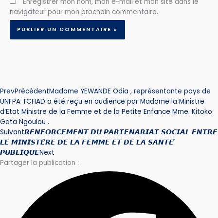
Enregistrer mon nom, mon e-mail et mon site dans le
navigateur pour mon prochain commentaire.
Prev
Précédent
Madame YEWANDE Odia , représentante pays de
UNFPA TCHAD a été reçu en audience par Madame la Ministre
d’Etat Ministre de la Femme et de la Petite Enfance Mme. Kitoko
Gata Ngoulou .
Suivant
𝙍𝙀𝙉𝙁𝙊𝙍𝘾𝙀𝙈𝙀𝙉𝙏 𝘿𝙐 𝙋𝘼𝙍𝙏𝙀𝙉𝘼𝙍𝙄𝘼𝙏 𝙎𝙊𝘾𝙄𝘼𝙇 𝙀𝙉𝙏𝙍𝙀
𝙇𝙀 𝙈𝙄𝙉𝙄𝙎𝙏𝙀̀𝙍𝙀 𝘿𝙀 𝙇𝘼 𝙁𝙀𝙈𝙈𝙀 𝙀𝙏 𝘿𝙀 𝙇𝘼 𝙎𝘼𝙉𝙏𝙀́
𝙋𝙐𝘽𝙇𝙄𝙌𝙐𝙀
Next
Partager la publication :