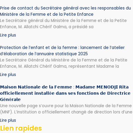
Prise de contact du Secrétaire général avec les responsables du
Ministère de la Femme et de la Petite Enfance
Le Secrétaire général du Ministère de la Femme et de la Petite
Enfance, M. Allatchi Chérif Galma, a présidé sa
Lire plus
Protection de l’enfant et de la femme : lancement de l’atelier
d’élaboration de l’annuaire statistique 2025
Le Secrétaire Général du Ministère de la Femme et de la Petite
Enfance, M. Allatchi Chérif Galma, représentant Madame la
Lire plus
𝗠𝗮𝗶𝘀𝗼𝗻 𝗡𝗮𝘁𝗶𝗼𝗻𝗮𝗹𝗲 𝗱𝗲 𝗹𝗮 𝗙𝗲𝗺𝗺𝗲 : 𝗠𝗮𝗱𝗮𝗺𝗲 𝗠𝗘𝗡𝗢𝗗𝗝𝗜 𝗥𝗶𝘁𝗮
𝗼𝗳𝗳𝗶𝗰𝗶𝗲𝗹𝗹𝗲𝗺𝗲𝗻𝘁 𝗶𝗻𝘀𝘁𝗮𝗹𝗹é𝗲 𝗱𝗮𝗻𝘀 𝘀𝗲𝘀 𝗳𝗼𝗻𝗰𝘁𝗶𝗼𝗻𝘀 𝗱𝗲 𝗗𝗶𝗿𝗲𝗰𝘁𝗿𝗶𝗰𝗲
𝗚é𝗻é𝗿𝗮𝗹𝗲
Une nouvelle page s’ouvre pour la Maison Nationale de la Femme
(MNF). L’institution a officiellement changé de direction lors d’une
Lire plus
Lien rapides