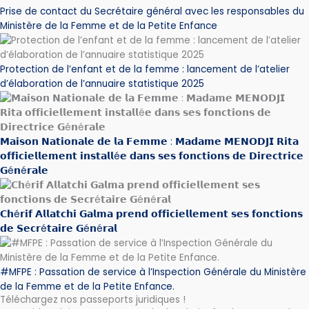
Prise de contact du Secrétaire général avec les responsables du
Ministère de la Femme et de la Petite Enfance
Protection de l’enfant et de la femme : lancement de l’atelier
d’élaboration de l’annuaire statistique 2025
𝗠𝗮𝗶𝘀𝗼𝗻 𝗡𝗮𝘁𝗶𝗼𝗻𝗮𝗹𝗲 𝗱𝗲 𝗹𝗮 𝗙𝗲𝗺𝗺𝗲 : 𝗠𝗮𝗱𝗮𝗺𝗲 𝗠𝗘𝗡𝗢𝗗𝗝𝗜 𝗥𝗶𝘁𝗮
𝗼𝗳𝗳𝗶𝗰𝗶𝗲𝗹𝗹𝗲𝗺𝗲𝗻𝘁 𝗶𝗻𝘀𝘁𝗮𝗹𝗹é𝗲 𝗱𝗮𝗻𝘀 𝘀𝗲𝘀 𝗳𝗼𝗻𝗰𝘁𝗶𝗼𝗻𝘀 𝗱𝗲 𝗗𝗶𝗿𝗲𝗰𝘁𝗿𝗶𝗰𝗲
𝗚é𝗻é𝗿𝗮𝗹𝗲
𝗖𝗵é𝗿𝗶𝗳 𝗔𝗹𝗹𝗮𝘁𝗰𝗵𝗶 𝗚𝗮𝗹𝗺𝗮 𝗽𝗿𝗲𝗻𝗱 𝗼𝗳𝗳𝗶𝗰𝗶𝗲𝗹𝗹𝗲𝗺𝗲𝗻𝘁 𝘀𝗲𝘀 𝗳𝗼𝗻𝗰𝘁𝗶𝗼𝗻𝘀
𝗱𝗲 𝗦𝗲𝗰𝗿é𝘁𝗮𝗶𝗿𝗲 𝗚é𝗻é𝗿𝗮𝗹
#MFPE : Passation de service à l’Inspection Générale du Ministère
de la Femme et de la Petite Enfance.
Téléchargez nos passeports juridiques !