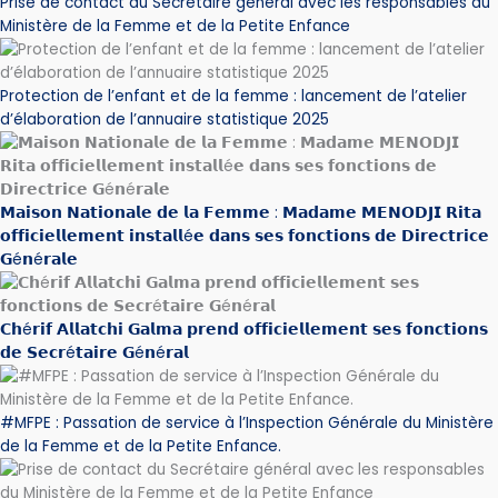
Prise de contact du Secrétaire général avec les responsables du
Ministère de la Femme et de la Petite Enfance
Protection de l’enfant et de la femme : lancement de l’atelier
d’élaboration de l’annuaire statistique 2025
𝗠𝗮𝗶𝘀𝗼𝗻 𝗡𝗮𝘁𝗶𝗼𝗻𝗮𝗹𝗲 𝗱𝗲 𝗹𝗮 𝗙𝗲𝗺𝗺𝗲 : 𝗠𝗮𝗱𝗮𝗺𝗲 𝗠𝗘𝗡𝗢𝗗𝗝𝗜 𝗥𝗶𝘁𝗮
𝗼𝗳𝗳𝗶𝗰𝗶𝗲𝗹𝗹𝗲𝗺𝗲𝗻𝘁 𝗶𝗻𝘀𝘁𝗮𝗹𝗹é𝗲 𝗱𝗮𝗻𝘀 𝘀𝗲𝘀 𝗳𝗼𝗻𝗰𝘁𝗶𝗼𝗻𝘀 𝗱𝗲 𝗗𝗶𝗿𝗲𝗰𝘁𝗿𝗶𝗰𝗲
𝗚é𝗻é𝗿𝗮𝗹𝗲
𝗖𝗵é𝗿𝗶𝗳 𝗔𝗹𝗹𝗮𝘁𝗰𝗵𝗶 𝗚𝗮𝗹𝗺𝗮 𝗽𝗿𝗲𝗻𝗱 𝗼𝗳𝗳𝗶𝗰𝗶𝗲𝗹𝗹𝗲𝗺𝗲𝗻𝘁 𝘀𝗲𝘀 𝗳𝗼𝗻𝗰𝘁𝗶𝗼𝗻𝘀
𝗱𝗲 𝗦𝗲𝗰𝗿é𝘁𝗮𝗶𝗿𝗲 𝗚é𝗻é𝗿𝗮𝗹
#MFPE : Passation de service à l’Inspection Générale du Ministère
de la Femme et de la Petite Enfance.