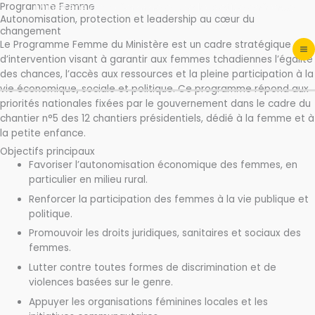
Ministère de la femme et de la petite enfance
Aller
Programme Femme
Autonomisation, protection et leadership au cœur du
au
changement
contenu
Le Programme Femme du Ministère est un cadre stratégique
d’intervention visant à garantir aux femmes tchadiennes l’égalité
des chances, l’accès aux ressources et la pleine participation à la
vie économique, sociale et politique. Ce programme répond aux
priorités nationales fixées par le gouvernement dans le cadre du
chantier n°5 des 12 chantiers présidentiels, dédié à la femme et à
la petite enfance.
Objectifs principaux
Favoriser l’autonomisation économique des femmes, en
particulier en milieu rural.
Renforcer la participation des femmes à la vie publique et
politique.
Promouvoir les droits juridiques, sanitaires et sociaux des
femmes.
Lutter contre toutes formes de discrimination et de
violences basées sur le genre.
Appuyer les organisations féminines locales et les