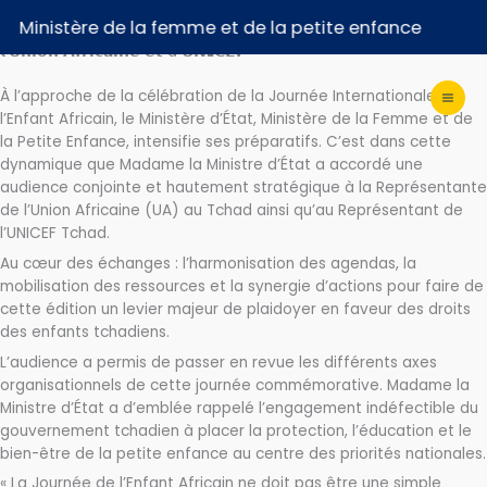
Aller
𝗣𝗿é𝗽𝗮𝗿𝗮𝘁𝗶𝗳𝘀 𝗱𝗲 𝗹𝗮 𝗝𝗼𝘂𝗿𝗻é𝗲 𝗱𝗲 𝗹’𝗘𝗻𝗳𝗮𝗻𝘁 𝗔𝗳𝗿𝗶𝗰𝗮𝗶𝗻 : 𝗠𝗮𝗱𝗮𝗺𝗲 𝗹𝗮
nistère de la femme et de la petite enfance
𝗠𝗶𝗻𝗶𝘀𝘁𝗿𝗲 𝗱’É𝘁𝗮𝘁 𝗮𝗰𝗰𝗼𝗿𝗱𝗲 𝘂𝗻𝗲 𝗮𝘂𝗱𝗶𝗲𝗻𝗰𝗲 𝘀𝘁𝗿𝗮𝘁é𝗴𝗶𝗾𝘂𝗲 à
au
𝗹’𝗨𝗻𝗶𝗼𝗻 𝗔𝗳𝗿𝗶𝗰𝗮𝗶𝗻𝗲 𝗲𝘁 à 𝗨𝗡𝗜𝗖𝗘𝗙
contenu
À l’approche de la célébration de la Journée Internationale de
l’Enfant Africain, le Ministère d’État, Ministère de la Femme et de
la Petite Enfance, intensifie ses préparatifs. C’est dans cette
dynamique que Madame la Ministre d’État a accordé une
audience conjointe et hautement stratégique à la Représentante
de l’Union Africaine (UA) au Tchad ainsi qu’au Représentant de
l’UNICEF Tchad.
Au cœur des échanges : l’harmonisation des agendas, la
mobilisation des ressources et la synergie d’actions pour faire de
cette édition un levier majeur de plaidoyer en faveur des droits
des enfants tchadiens.
L’audience a permis de passer en revue les différents axes
organisationnels de cette journée commémorative. Madame la
Ministre d’État a d’emblée rappelé l’engagement indéfectible du
gouvernement tchadien à placer la protection, l’éducation et le
bien-être de la petite enfance au centre des priorités nationales.
« La Journée de l’Enfant Africain ne doit pas être une simple