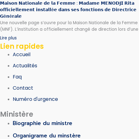
𝗠𝗮𝗶𝘀𝗼𝗻 𝗡𝗮𝘁𝗶𝗼𝗻𝗮𝗹𝗲 𝗱𝗲 𝗹𝗮 𝗙𝗲𝗺𝗺𝗲 : 𝗠𝗮𝗱𝗮𝗺𝗲 𝗠𝗘𝗡𝗢𝗗𝗝𝗜 𝗥𝗶𝘁𝗮
𝗼𝗳𝗳𝗶𝗰𝗶𝗲𝗹𝗹𝗲𝗺𝗲𝗻𝘁 𝗶𝗻𝘀𝘁𝗮𝗹𝗹é𝗲 𝗱𝗮𝗻𝘀 𝘀𝗲𝘀 𝗳𝗼𝗻𝗰𝘁𝗶𝗼𝗻𝘀 𝗱𝗲 𝗗𝗶𝗿𝗲𝗰𝘁𝗿𝗶𝗰𝗲
𝗚é𝗻é𝗿𝗮𝗹𝗲
Une nouvelle page s’ouvre pour la Maison Nationale de la Femme
(MNF). L’institution a officiellement changé de direction lors d’une
Lire plus
Lien rapides
Accueil
Actualités
Faq
Contact
Numéro d'urgence
Ministère
Biographie du ministre
Organigrame du minstère