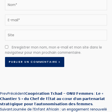
Nom*
E-
mail*
Site
Enregistrer mon nom, mon e-mail et mon site dans le
navigateur pour mon prochain commentaire.
Prev
Précédent
𝗖𝗼𝗼𝗽é𝗿𝗮𝘁𝗶𝗼𝗻 𝗧𝗰𝗵𝗮𝗱 – 𝗢𝗡𝗨 𝗙𝗲𝗺𝗺𝗲𝘀 : 𝗟𝗲 «
𝗖𝗵𝗮𝗻𝘁𝗶𝗲𝗿 𝟱 » 𝗱𝘂 𝗖𝗵𝗲𝗳 𝗱𝗲 𝗹’É𝘁𝗮𝘁 𝗮𝘂 𝗰œ𝘂𝗿 𝗱’𝘂𝗻 𝗽𝗮𝗿𝘁𝗲𝗻𝗮𝗿𝗶𝗮𝘁
𝘀𝘁𝗿𝗮𝘁é𝗴𝗶𝗾𝘂𝗲 𝗽𝗼𝘂𝗿 𝗹’𝗮𝘂𝘁𝗼𝗻𝗼𝗺𝗶𝘀𝗮𝘁𝗶𝗼𝗻 𝗱𝗲𝘀 𝗳𝗲𝗺𝗺𝗲𝘀.
Suivant
Journée de l’Enfant Africain : un engagement renouvelé