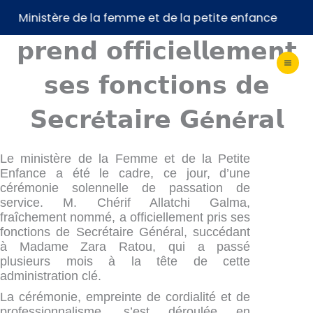
𝗖𝗵é𝗿𝗶𝗳 𝗔𝗹𝗹𝗮𝘁𝗰𝗵𝗶 𝗚𝗮𝗹𝗺𝗮
Aller
Ministère de la femme et de la petite enfance
au
contenu
𝗽𝗿𝗲𝗻𝗱 𝗼𝗳𝗳𝗶𝗰𝗶𝗲𝗹𝗹𝗲𝗺𝗲𝗻𝘁
𝘀𝗲𝘀 𝗳𝗼𝗻𝗰𝘁𝗶𝗼𝗻𝘀 𝗱𝗲
𝗦𝗲𝗰𝗿é𝘁𝗮𝗶𝗿𝗲 𝗚é𝗻é𝗿𝗮𝗹
Le ministère de la Femme et de la Petite
Enfance a été le cadre, ce jour, d’une
cérémonie solennelle de passation de
service. M. Chérif Allatchi Galma,
fraîchement nommé, a officiellement pris ses
fonctions de Secrétaire Général, succédant
à Madame Zara Ratou, qui a passé
plusieurs mois à la tête de cette
administration clé.
La cérémonie, empreinte de cordialité et de
professionnalisme, s’est déroulée en