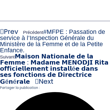
Prev
#MFPE : Passation de
Précédent
service à l’Inspection Générale du
Ministère de la Femme et de la Petite
Enfance.
𝗠𝗮𝗶𝘀𝗼𝗻 𝗡𝗮𝘁𝗶𝗼𝗻𝗮𝗹𝗲 𝗱𝗲 𝗹𝗮
Suivant
𝗙𝗲𝗺𝗺𝗲 : 𝗠𝗮𝗱𝗮𝗺𝗲 𝗠𝗘𝗡𝗢𝗗𝗝𝗜 𝗥𝗶𝘁𝗮
𝗼𝗳𝗳𝗶𝗰𝗶𝗲𝗹𝗹𝗲𝗺𝗲𝗻𝘁 𝗶𝗻𝘀𝘁𝗮𝗹𝗹é𝗲 𝗱𝗮𝗻𝘀
𝘀𝗲𝘀 𝗳𝗼𝗻𝗰𝘁𝗶𝗼𝗻𝘀 𝗱𝗲 𝗗𝗶𝗿𝗲𝗰𝘁𝗿𝗶𝗰𝗲
Next
𝗚é𝗻é𝗿𝗮𝗹𝗲
Partager la publication :