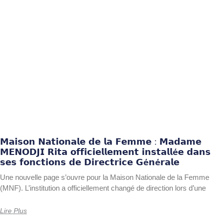
𝗠𝗮𝗶𝘀𝗼𝗻 𝗡𝗮𝘁𝗶𝗼𝗻𝗮𝗹𝗲 𝗱𝗲 𝗹𝗮 𝗙𝗲𝗺𝗺𝗲 : 𝗠𝗮𝗱𝗮𝗺𝗲
𝗠𝗘𝗡𝗢𝗗𝗝𝗜 𝗥𝗶𝘁𝗮 𝗼𝗳𝗳𝗶𝗰𝗶𝗲𝗹𝗹𝗲𝗺𝗲𝗻𝘁 𝗶𝗻𝘀𝘁𝗮𝗹𝗹é𝗲 𝗱𝗮𝗻𝘀
𝘀𝗲𝘀 𝗳𝗼𝗻𝗰𝘁𝗶𝗼𝗻𝘀 𝗱𝗲 𝗗𝗶𝗿𝗲𝗰𝘁𝗿𝗶𝗰𝗲 𝗚é𝗻é𝗿𝗮𝗹𝗲
Une nouvelle page s’ouvre pour la Maison Nationale de la Femme
(MNF). L’institution a officiellement changé de direction lors d’une
Lire Plus