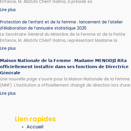
Enfance, M. Allatchi Chérif Galma, a présidé sa
Lire plus
Protection de l’enfant et de la femme : lancement de l’atelier
d’élaboration de l’annuaire statistique 2025
Le Secrétaire Général du Ministère de la Femme et de la Petite
Enfance, M. Allatchi Chérif Galma, représentant Madame la
Lire plus
𝗠𝗮𝗶𝘀𝗼𝗻 𝗡𝗮𝘁𝗶𝗼𝗻𝗮𝗹𝗲 𝗱𝗲 𝗹𝗮 𝗙𝗲𝗺𝗺𝗲 : 𝗠𝗮𝗱𝗮𝗺𝗲 𝗠𝗘𝗡𝗢𝗗𝗝𝗜 𝗥𝗶𝘁𝗮
𝗼𝗳𝗳𝗶𝗰𝗶𝗲𝗹𝗹𝗲𝗺𝗲𝗻𝘁 𝗶𝗻𝘀𝘁𝗮𝗹𝗹é𝗲 𝗱𝗮𝗻𝘀 𝘀𝗲𝘀 𝗳𝗼𝗻𝗰𝘁𝗶𝗼𝗻𝘀 𝗱𝗲 𝗗𝗶𝗿𝗲𝗰𝘁𝗿𝗶𝗰𝗲
𝗚é𝗻é𝗿𝗮𝗹𝗲
Une nouvelle page s’ouvre pour la Maison Nationale de la Femme
(MNF). L’institution a officiellement changé de direction lors d’une
Lire plus
Lien rapides
Accueil