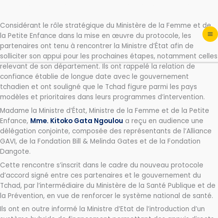
Ministère de la femme et de la petite enfance
Aller
au
contenu
Considérant le rôle
stratégique du Ministère de la Femme et de
la Petite Enfance dans la mise en œuvre du protocole, les
partenaires ont tenu à rencontrer la Ministre d’État afin de
solliciter son appui pour les prochaines étapes, notamment celles
relevant de son département. Ils ont rappelé la relation de
confiance établie de longue date avec le gouvernement
tchadien et ont souligné que le Tchad figure parmi les pays
modèles et prioritaires dans leurs programmes d’intervention.
Madame la Ministre d’État, Ministre de la Femme et de la Petite
Enfance,
Mme. Kitoko Gata Ngoulou
a reçu en audience une
délégation conjointe, composée des représentants de l’Alliance
GAVI, de la Fondation Bill & Melinda Gates et de la Fondation
Dangote.
Cette rencontre s’inscrit dans le cadre du nouveau protocole
d’accord signé entre ces partenaires et le gouvernement du
Tchad, par l’intermédiaire du Ministère de la Santé Publique et de
la Prévention, en vue de renforcer le système national de santé.
Ils ont en outre informé la Ministre d’Etat de l’introduction d’un