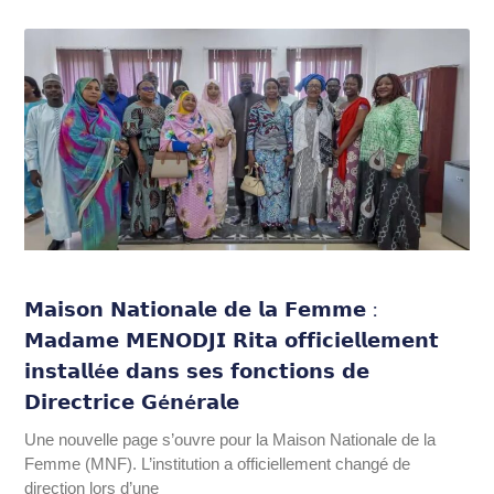
𝗠𝗮𝗶𝘀𝗼𝗻 𝗡𝗮𝘁𝗶𝗼𝗻𝗮𝗹𝗲 𝗱𝗲 𝗹𝗮 𝗙𝗲𝗺𝗺𝗲 :
𝗠𝗮𝗱𝗮𝗺𝗲 𝗠𝗘𝗡𝗢𝗗𝗝𝗜 𝗥𝗶𝘁𝗮 𝗼𝗳𝗳𝗶𝗰𝗶𝗲𝗹𝗹𝗲𝗺𝗲𝗻𝘁
𝗶𝗻𝘀𝘁𝗮𝗹𝗹é𝗲 𝗱𝗮𝗻𝘀 𝘀𝗲𝘀 𝗳𝗼𝗻𝗰𝘁𝗶𝗼𝗻𝘀 𝗱𝗲
𝗗𝗶𝗿𝗲𝗰𝘁𝗿𝗶𝗰𝗲 𝗚é𝗻é𝗿𝗮𝗹𝗲
Une nouvelle page s’ouvre pour la Maison Nationale de la
Femme (MNF). L’institution a officiellement changé de
direction lors d’une