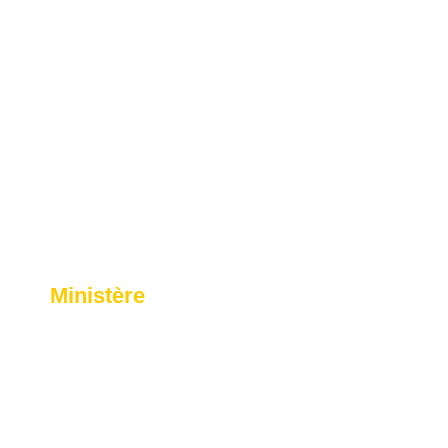
Ministère
Biographie du ministre
Organigrame du minstère
Missions et attributions
Direction générales et services