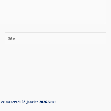
Site
𝐞 𝐜𝐞 𝐦𝐞𝐫𝐜𝐫𝐞𝐝𝐢 𝟐𝟖 𝐣𝐚𝐧𝐯𝐢𝐞𝐫 𝟐𝟎𝟐𝟔.
Next