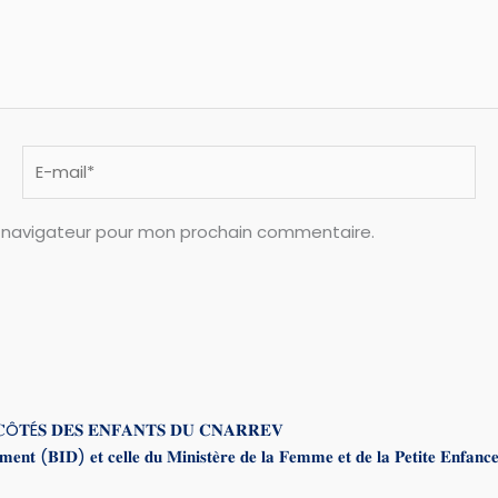
E-
mail*
e navigateur pour mon prochain commentaire.
 𝐂Ô𝐓É𝐒 𝐃𝐄𝐒 𝐄𝐍𝐅𝐀𝐍𝐓𝐒 𝐃𝐔 𝐂𝐍𝐀𝐑𝐑𝐄𝐕
𝐞𝐦𝐞𝐧𝐭 (𝐁𝐈𝐃) 𝐞𝐭 𝐜𝐞𝐥𝐥𝐞 𝐝𝐮 𝐌𝐢𝐧𝐢𝐬𝐭𝐞̀𝐫𝐞 𝐝𝐞 𝐥𝐚 𝐅𝐞𝐦𝐦𝐞 𝐞𝐭 𝐝𝐞 𝐥𝐚 𝐏𝐞𝐭𝐢𝐭𝐞 𝐄𝐧𝐟𝐚𝐧𝐜