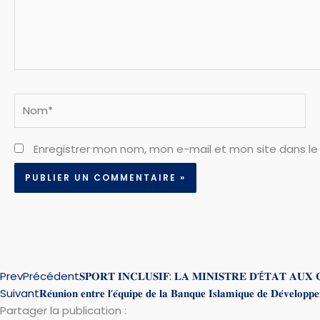
Nom*
Enregistrer mon nom, mon e-mail et mon site dans l
Prev
Précédent
𝐒𝐏𝐎𝐑𝐓 𝐈𝐍𝐂𝐋𝐔𝐒𝐈𝐅: 𝐋𝐀 𝐌𝐈𝐍𝐈𝐒𝐓𝐑𝐄 𝐃’É𝐓𝐀𝐓 𝐀𝐔
Suivant
𝐑𝐞́𝐮𝐧𝐢𝐨𝐧 𝐞𝐧𝐭𝐫𝐞 𝐥’𝐞́𝐪𝐮𝐢𝐩𝐞 𝐝𝐞 𝐥𝐚 𝐁𝐚𝐧𝐪𝐮𝐞 𝐈𝐬𝐥𝐚𝐦𝐢𝐪𝐮𝐞 𝐝𝐞 𝐃𝐞́𝐯𝐞𝐥𝐨𝐩
Partager la publication :