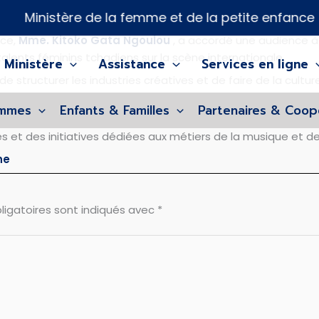

inistère de la femme et de la petite enfance
nce,
Mme. Kitoko Gata Ngoulou
, a accordé une audience à 
talents féminins tchadiens sur la scène internationale.
 Ministère
Assistance
Services en ligne
e structurer les industries créatives et de faire de la cul
ent de carrière et l’accès aux marchés numériques pour les 
emmes
Enfants & Familles
Partenaires & Coop
sieur Sunday Are a qualifié les talents tchadiens de véritabl
et des initiatives dédiées aux métiers de la musique et des
ne
ligatoires sont indiqués avec
*