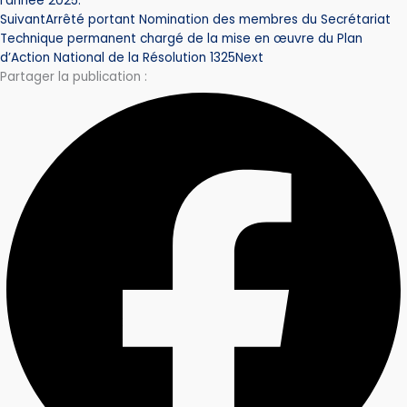
l’année 2025.
Suivant
Arrêté portant Nomination des membres du Secrétariat
Technique permanent chargé de la mise en œuvre du Plan
d’Action National de la Résolution 1325
Next
Partager la publication :