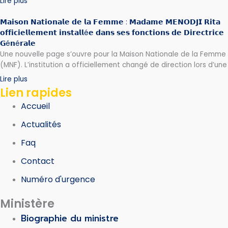
Lire plus
𝗠𝗮𝗶𝘀𝗼𝗻 𝗡𝗮𝘁𝗶𝗼𝗻𝗮𝗹𝗲 𝗱𝗲 𝗹𝗮 𝗙𝗲𝗺𝗺𝗲 : 𝗠𝗮𝗱𝗮𝗺𝗲 𝗠𝗘𝗡𝗢𝗗𝗝𝗜 𝗥𝗶𝘁𝗮
𝗼𝗳𝗳𝗶𝗰𝗶𝗲𝗹𝗹𝗲𝗺𝗲𝗻𝘁 𝗶𝗻𝘀𝘁𝗮𝗹𝗹é𝗲 𝗱𝗮𝗻𝘀 𝘀𝗲𝘀 𝗳𝗼𝗻𝗰𝘁𝗶𝗼𝗻𝘀 𝗱𝗲 𝗗𝗶𝗿𝗲𝗰𝘁𝗿𝗶𝗰𝗲
𝗚é𝗻é𝗿𝗮𝗹𝗲
Une nouvelle page s’ouvre pour la Maison Nationale de la Femme
(MNF). L’institution a officiellement changé de direction lors d’une
Lire plus
Lien rapides
Accueil
Actualités
Faq
Contact
Numéro d'urgence
Ministère
Biographie du ministre