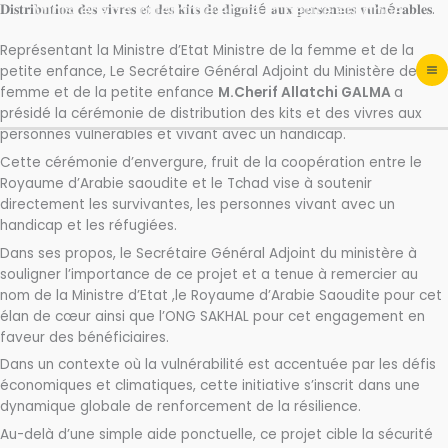
Ministère de la femme et de la petite enfance
Aller
𝐃𝐢𝐬𝐭𝐫𝐢𝐛𝐮𝐭𝐢𝐨𝐧 𝐝𝐞𝐬 𝐯𝐢𝐯𝐫𝐞𝐬 𝐞𝐭 𝐝𝐞𝐬 𝐤𝐢𝐭𝐬 𝐝𝐞 𝐝𝐢𝐠𝐧𝐢𝐭é 𝐚𝐮𝐱 𝐩𝐞𝐫𝐬𝐨𝐧𝐧𝐞𝐬 𝐯𝐮𝐥𝐧é𝐫𝐚𝐛𝐥𝐞𝐬.
au
Représentant la Ministre d’Etat Ministre de la femme et de la
contenu
petite enfance, Le Secrétaire Général Adjoint du Ministère de la
femme et de la petite enfance
M.Cherif Allatchi GALMA
a
présidé la cérémonie de distribution des kits et des vivres aux
personnes vulnérables et vivant avec un handicap.
Cette cérémonie d’envergure, fruit de la coopération entre le
Royaume d’Arabie saoudite et le Tchad vise à soutenir
directement les survivantes, les personnes vivant avec un
handicap et les réfugiées.
Dans ses propos, le Secrétaire Général Adjoint du ministère à
souligner l’importance de ce projet et a tenue à remercier au
nom de la Ministre d’Etat ,le Royaume d’Arabie Saoudite pour cet
élan de cœur ainsi que l’ONG SAKHAL pour cet engagement en
faveur des bénéficiaires.
​Dans un contexte où la vulnérabilité est accentuée par les défis
économiques et climatiques, cette initiative s’inscrit dans une
dynamique globale de renforcement de la résilience.
Au-delà d’une simple aide ponctuelle, ce projet cible la sécurité