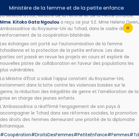
Aller
𝐂𝐨𝐨𝐩é𝐫𝐚𝐭𝐢𝐨𝐧 𝐓𝐜𝐡𝐚𝐝 – 𝐑𝐨𝐲𝐚𝐮𝐦𝐞-𝐔𝐧𝐢
Ministère de la femme et de la petite enfance
au
La Ministre d’État, Ministre de la Femme et de la Petite Enfance,
contenu
Mme. Kitoko Gata Ngoulou
a reçu ce jour S.E. Mme Helena Owen,
Ambassadrice du Royaume-Uni au Tchad, dans le cadre du
renforcement de la coopération bilatérale.
Les échanges ont porté sur l’autonomisation de la femme
tchadienne et la protection de la petite enfance. Les deux
parties ont passé en revue les projets en cours et exploré de
nouvelles pistes de collaboration en faveur des populations les
plus vulnérables.
La Ministre d’État a salué l’appui constant du Royaume-Uni,
notamment dans la lutte contre les violences basées sur le
genre, la réduction des inégalités de genre et l’amélioration de la
prise en charge des jeunes enfants.
L’Ambassadrice a réaffirmé l’engagement de son pays à
accompagner le Tchad dans ses réformes sociales, la promotion
des droits des femmes demeurant une priorité de la diplomatie
britannique.
#Coopération
#DroitsDesFemmes
#PetiteEnfance
#Femmes
#Tc