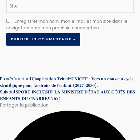
Site
Enregistrer mon nom, mon e-mail et mon site dans le
navigateur pour mon prochain commentaire.
Prev
Précédent
𝐂𝐨𝐨𝐩é𝐫𝐚𝐭𝐢𝐨𝐧 𝐓𝐜𝐡𝐚𝐝-𝐔𝐍𝐈𝐂𝐄𝐅 : 𝐕𝐞𝐫𝐬 𝐮𝐧 𝐧𝐨𝐮𝐯𝐞𝐚𝐮 𝐜𝐲𝐜𝐥𝐞
𝐬𝐭𝐫𝐚𝐭é𝐠𝐢𝐪𝐮𝐞 𝐩𝐨𝐮𝐫 𝐥𝐞𝐬 𝐝𝐫𝐨𝐢𝐭𝐬 𝐝𝐞 𝐥’𝐞𝐧𝐟𝐚𝐧𝐭 (𝟐𝟎𝟐𝟕-𝟐𝟎𝟑𝟎).
Suivant
𝐒𝐏𝐎𝐑𝐓 𝐈𝐍𝐂𝐋𝐔𝐒𝐈𝐅: 𝐋𝐀 𝐌𝐈𝐍𝐈𝐒𝐓𝐑𝐄 𝐃’É𝐓𝐀𝐓 𝐀𝐔𝐗 𝐂Ô𝐓É𝐒 𝐃𝐄𝐒
𝐄𝐍𝐅𝐀𝐍𝐓𝐒 𝐃𝐔 𝐂𝐍𝐀𝐑𝐑𝐄𝐕
Next
Partager la publication :