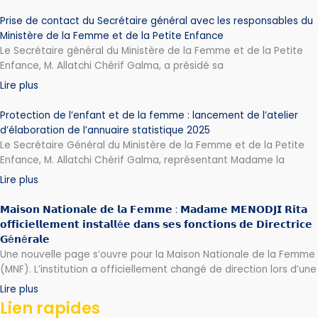
Prise de contact du Secrétaire général avec les responsables du
Ministère de la Femme et de la Petite Enfance
Le Secrétaire général du Ministère de la Femme et de la Petite
Enfance, M. Allatchi Chérif Galma, a présidé sa
Lire plus
Protection de l’enfant et de la femme : lancement de l’atelier
d’élaboration de l’annuaire statistique 2025
Le Secrétaire Général du Ministère de la Femme et de la Petite
Enfance, M. Allatchi Chérif Galma, représentant Madame la
Lire plus
𝗠𝗮𝗶𝘀𝗼𝗻 𝗡𝗮𝘁𝗶𝗼𝗻𝗮𝗹𝗲 𝗱𝗲 𝗹𝗮 𝗙𝗲𝗺𝗺𝗲 : 𝗠𝗮𝗱𝗮𝗺𝗲 𝗠𝗘𝗡𝗢𝗗𝗝𝗜 𝗥𝗶𝘁𝗮
𝗼𝗳𝗳𝗶𝗰𝗶𝗲𝗹𝗹𝗲𝗺𝗲𝗻𝘁 𝗶𝗻𝘀𝘁𝗮𝗹𝗹é𝗲 𝗱𝗮𝗻𝘀 𝘀𝗲𝘀 𝗳𝗼𝗻𝗰𝘁𝗶𝗼𝗻𝘀 𝗱𝗲 𝗗𝗶𝗿𝗲𝗰𝘁𝗿𝗶𝗰𝗲
𝗚é𝗻é𝗿𝗮𝗹𝗲
Une nouvelle page s’ouvre pour la Maison Nationale de la Femme
(MNF). L’institution a officiellement changé de direction lors d’une
Lire plus
Lien rapides