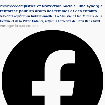
Prev
Précédent
𝗝𝘂𝘀𝘁𝗶𝗰𝗲 𝗲𝘁 𝗣𝗿𝗼𝘁𝗲𝗰𝘁𝗶𝗼𝗻 𝗦𝗼𝗰𝗶𝗮𝗹𝗲 : 𝗨𝗻𝗲 𝘀𝘆𝗻𝗲𝗿𝗴𝗶𝗲
𝗿𝗲𝗻𝗳𝗼𝗿𝗰é𝗲 𝗽𝗼𝘂𝗿 𝗹𝗲𝘀 𝗱𝗿𝗼𝗶𝘁𝘀 𝗱𝗲𝘀 𝗳𝗲𝗺𝗺𝗲𝘀 𝗲𝘁 𝗱𝗲𝘀 𝗲𝗻𝗳𝗮𝗻𝘁𝘀.
Suivant
𝐂𝐨𝐨𝐩é𝐫𝐚𝐭𝐢𝐨𝐧 𝐈𝐧𝐬𝐭𝐢𝐭𝐮𝐭𝐢𝐨𝐧𝐧𝐞𝐥𝐥𝐞 : 𝐋𝐚 𝐌𝐢𝐧𝐢𝐬𝐭𝐫𝐞 𝐝’É𝐭𝐚𝐭, 𝐌𝐢𝐧𝐢𝐬𝐭𝐫𝐞 𝐝𝐞 𝐥𝐚
𝐅𝐞𝐦𝐦𝐞 𝐞𝐭 𝐝𝐞 𝐥𝐚 𝐏𝐞𝐭𝐢𝐭𝐞 𝐄𝐧𝐟𝐚𝐧𝐜𝐞, 𝐫𝐞ç𝐨𝐢𝐭 𝐥𝐚 𝐃𝐢𝐫𝐞𝐜𝐭𝐢𝐨𝐧 𝐝𝐞 𝐂𝐨𝐫𝐢𝐬 𝐁𝐚𝐧𝐤.
Next
Partager la publication :