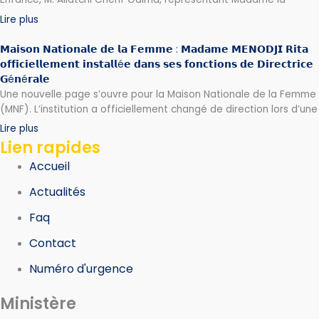
Lire plus
𝗠𝗮𝗶𝘀𝗼𝗻 𝗡𝗮𝘁𝗶𝗼𝗻𝗮𝗹𝗲 𝗱𝗲 𝗹𝗮 𝗙𝗲𝗺𝗺𝗲 : 𝗠𝗮𝗱𝗮𝗺𝗲 𝗠𝗘𝗡𝗢𝗗𝗝𝗜 𝗥𝗶𝘁𝗮
𝗼𝗳𝗳𝗶𝗰𝗶𝗲𝗹𝗹𝗲𝗺𝗲𝗻𝘁 𝗶𝗻𝘀𝘁𝗮𝗹𝗹é𝗲 𝗱𝗮𝗻𝘀 𝘀𝗲𝘀 𝗳𝗼𝗻𝗰𝘁𝗶𝗼𝗻𝘀 𝗱𝗲 𝗗𝗶𝗿𝗲𝗰𝘁𝗿𝗶𝗰𝗲
𝗚é𝗻é𝗿𝗮𝗹𝗲
Une nouvelle page s’ouvre pour la Maison Nationale de la Femme
(MNF). L’institution a officiellement changé de direction lors d’une
Lire plus
Lien rapides
Accueil
Actualités
Faq
Contact
Numéro d'urgence
Ministère