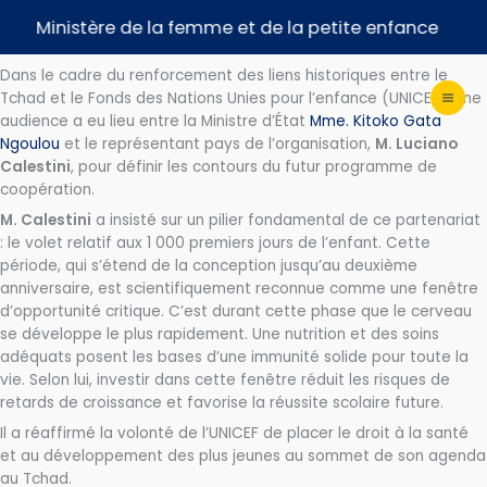
Aller
𝐂𝐨𝐨𝐩é𝐫𝐚𝐭𝐢𝐨𝐧 𝐓𝐜𝐡𝐚𝐝‑𝐔𝐍𝐈𝐂𝐄𝐅 : 𝐮𝐧 𝐧𝐨𝐮𝐯𝐞𝐥 é𝐥𝐚𝐧 𝐩𝐨𝐮𝐫 𝐥𝐞 𝐝é𝐯𝐞𝐥𝐨𝐩𝐩𝐞𝐦𝐞𝐧𝐭 𝐝𝐞
Ministère de la femme et de la petite enfance
𝐥𝐚 𝐩𝐞𝐭𝐢𝐭𝐞 𝐞𝐧𝐟𝐚𝐧𝐜𝐞.
au
contenu
Dans le cadre du renforcement des liens historiques entre le
Tchad et le Fonds des Nations Unies pour l’enfance (UNICEF), une
audience a eu lieu entre la Ministre d’État
Mme. Kitoko Gata
Ngoulou
et le représentant pays de l’organisation,
M. Luciano
Calestini
, pour définir les contours du futur programme de
coopération.
M. Calestini
a insisté sur un pilier fondamental de ce partenariat
: le volet relatif aux 1 000 premiers jours de l’enfant. Cette
période, qui s’étend de la conception jusqu’au deuxième
anniversaire, est scientifiquement reconnue comme une fenêtre
d’opportunité critique. C’est durant cette phase que le cerveau
se développe le plus rapidement. Une nutrition et des soins
adéquats posent les bases d’une immunité solide pour toute la
vie. Selon lui, investir dans cette fenêtre réduit les risques de
retards de croissance et favorise la réussite scolaire future.
Il a réaffirmé la volonté de l’UNICEF de placer le droit à la santé
et au développement des plus jeunes au sommet de son agenda
au Tchad.