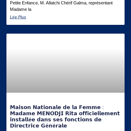
Petite Enfance, M. Allatchi Chérif Galma, représentant
Madame la
Lire Plus
𝗠𝗮𝗶𝘀𝗼𝗻 𝗡𝗮𝘁𝗶𝗼𝗻𝗮𝗹𝗲 𝗱𝗲 𝗹𝗮 𝗙𝗲𝗺𝗺𝗲 :
𝗠𝗮𝗱𝗮𝗺𝗲 𝗠𝗘𝗡𝗢𝗗𝗝𝗜 𝗥𝗶𝘁𝗮 𝗼𝗳𝗳𝗶𝗰𝗶𝗲𝗹𝗹𝗲𝗺𝗲𝗻𝘁
𝗶𝗻𝘀𝘁𝗮𝗹𝗹é𝗲 𝗱𝗮𝗻𝘀 𝘀𝗲𝘀 𝗳𝗼𝗻𝗰𝘁𝗶𝗼𝗻𝘀 𝗱𝗲
𝗗𝗶𝗿𝗲𝗰𝘁𝗿𝗶𝗰𝗲 𝗚é𝗻é𝗿𝗮𝗹𝗲