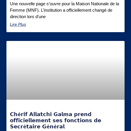
Une nouvelle page s’ouvre pour la Maison Nationale de la
Femme (MNF). L’institution a officiellement changé de
direction lors d’une
Lire Plus
𝗖𝗵é𝗿𝗶𝗳 𝗔𝗹𝗹𝗮𝘁𝗰𝗵𝗶 𝗚𝗮𝗹𝗺𝗮 𝗽𝗿𝗲𝗻𝗱
𝗼𝗳𝗳𝗶𝗰𝗶𝗲𝗹𝗹𝗲𝗺𝗲𝗻𝘁 𝘀𝗲𝘀 𝗳𝗼𝗻𝗰𝘁𝗶𝗼𝗻𝘀 𝗱𝗲
𝗦𝗲𝗰𝗿é𝘁𝗮𝗶𝗿𝗲 𝗚é𝗻é𝗿𝗮𝗹